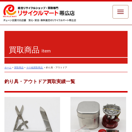
Toggle
naviga
買取商品
item
ホーム
>
買取商品
>
その他買取商品
>
釣り具・アウトドア
釣り具・アウトドア買取実績一覧