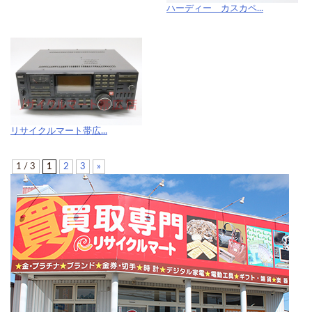
ハーディー カスカペ...
リサイクルマート帯広...
1 / 3
1
2
3
»