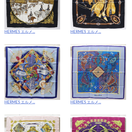
HERMES エルメ...
HERMES エルメ...
HERMES エルメ...
HERMES エルメ...