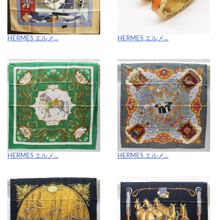
HERMES エルメ...
HERMES エルメ...
HERMES エルメ...
HERMES エルメ...