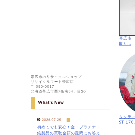
帯広市
取り...
帯広市のリサイクルショップ
リサイクルマート帯広店
〒 080-0017
北海道帯広市西7条南34丁目20
What's New
タクテ
2026.07.25
ST-170.
初めてでも安心！金・プラチナ・
銀製品の買取金額の疑問にお答え