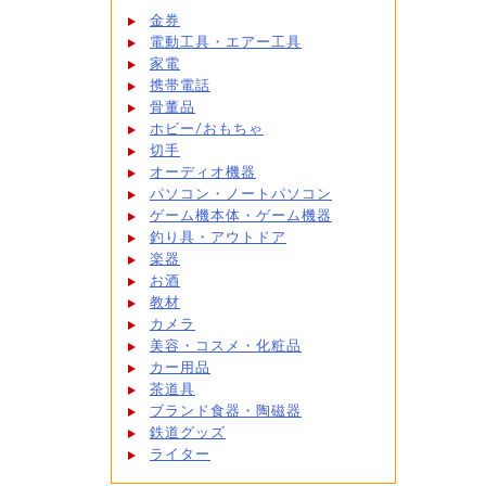
金券
電動工具・エアー工具
家電
携帯電話
骨董品
ホビー/おもちゃ
切手
オーディオ機器
パソコン・ノートパソコン
ゲーム機本体・ゲーム機器
釣り具・アウトドア
楽器
お酒
教材
カメラ
美容・コスメ・化粧品
カー用品
茶道具
ブランド食器・陶磁器
鉄道グッズ
ライター