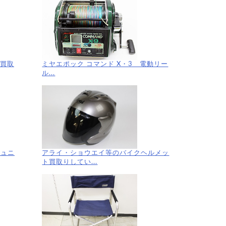
 買取
ミヤエポック コマンド X・3 電動リー
ル...
アライ・ショウエイ等のバイクヘルメッ
ジュニ
ト買取りしてい...