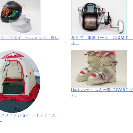
ダイワ 電動リール 750ＭＴ
 ショウエイ ヘルメット 買い
り...
Hart ハート スキー靴 DIVA5F 
ア...
ィクスエンジョイ アイスドーム
..