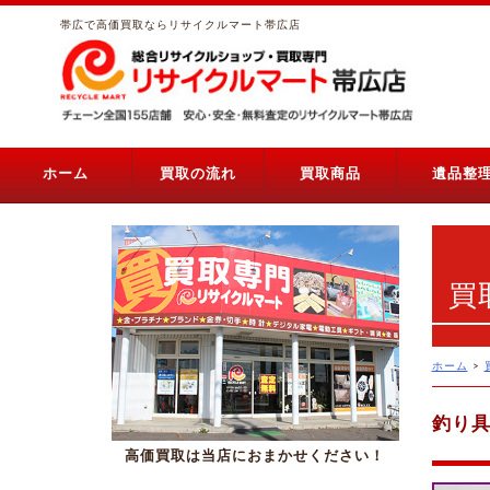
帯広で高価買取ならリサイクルマート帯広店
ホーム
買取の流れ
買取商品
遺品整
買
ホーム
>
釣り
高価買取は当店におまかせください！