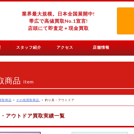
業界最大規模。日本全国展開中!
帯広で高値買取No.1宣言!
店頭にて即査定＋現金買取
理
スタッフ紹介
アクセス
店舗情報
取商品
item
買取商品
>
その他買取商品
>
釣り具・アウトドア
具・アウトドア買取実績一覧