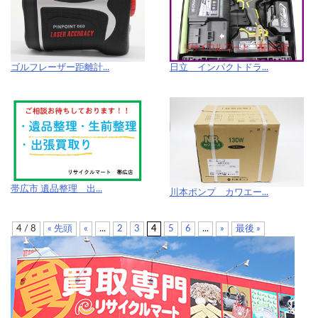
ゴルフレーザー距離計...
日立 インパクトドラ...
帯広市 遺品整理 出...
川本ポンプ カワエー...
4 / 8
« 先頭
«
...
2
3
4
5
6
...
»
最後 »