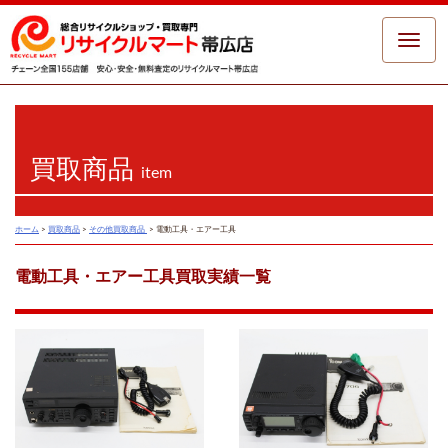
Toggle
naviga
買取商品
item
ホーム
>
買取商品
>
その他買取商品
>
電動工具・エアー工具
電動工具・エアー工具買取実績一覧