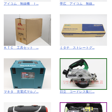
アイコム 無線機 Ｉ...
帯広 アイコム 無線...
ＫＴＣ 工具セット ...
ミタチ ストレートグ...
マキタ 充電式マルノ...
日立 コードレス集じ...