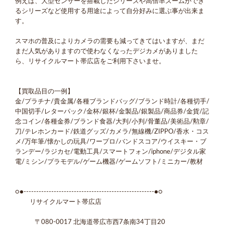
例えば、大型センサーを搭載したシリーズや高倍率ズームができ
るシリーズなど使用する用途によって自分好みに選ぶ事が出来ま
す。
スマホの普及によりカメラの需要も減ってきてはいますが、まだ
まだ人気がありますので使わなくなったデジカメがありました
ら、リサイクルマート帯広店をご利用下さいませ。
【買取品目の一例】
金/プラチナ/貴金属/各種ブランドバッグ/ブランド時計/各種切手/
中国切手/レターパック/金杯/銀杯/金製品/銀製品/商品券/金貨/記
念コイン/各種金券/ブランド食器/大判/小判/骨董品/美術品/勲章/
刀/テレホンカード/鉄道グッズ/カメラ/無線機/ZIPPO/香水・コス
メ/万年筆/懐かしの玩具/ワープロ/バンドスコア/ウイスキー・ブ
ランデー/ラジカセ/電動工具/スマートフォン/iphone/デジタル家
電/ミシン/プラモデル/ゲーム機器/ゲームソフト/ミニカー/教材
○●----------------------------------------------------●○
リサイクルマート帯広店
〒080-0017 北海道帯広市西7条南34丁目20