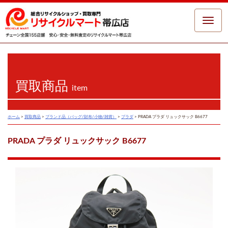
Toggle
naviga
買取商品
item
ホーム
>
買取商品
>
ブランド品（バッグ/財布/小物/雑貨）
>
プラダ
>
PRADA プラダ リュックサック B6677
PRADA プラダ リュックサック B6677