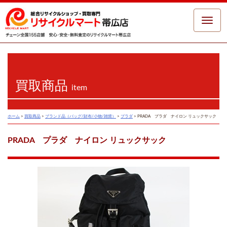
Toggle
naviga
買取商品
item
ホーム
>
買取商品
>
ブランド品（バッグ/財布/小物/雑貨）
>
プラダ
>
PRADA プラダ ナイロン リュックサック
PRADA プラダ ナイロン リュックサック