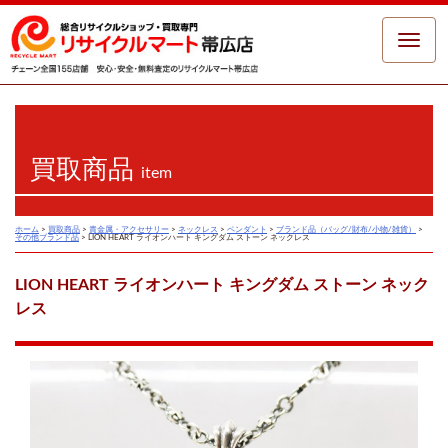
Toggle
naviga
買取商品
item
ホーム
>
買取商品
>
貴金属・アクセサリー
>
ネックレス
>
ペンダント
>
ブランド品（バッグ/財布/小物/雑貨）
>
その他ブランド品
>
LION HEART ライオンハート キングダム ストーン ネックレス
LION HEART ライオンハート キングダム ストーン ネック
レス