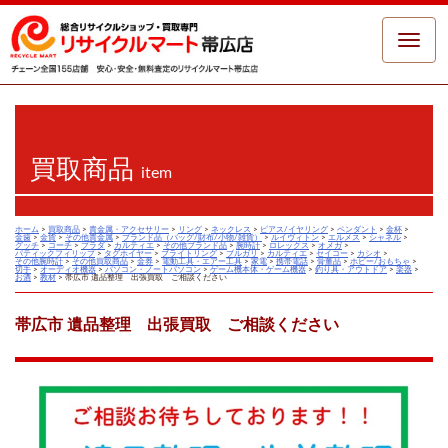
Toggle
naviga
買取商品
item
ホーム
>
買取商品
>
貴金属・アクセサリー
>
リング
>
ネックレス
>
ピアス/イヤリング
>
ペンダント
>
金杯
>
金歯
>
金貨
>
その他貴金属
>
ブランド品（バッグ/財布/小物/雑貨）
>
ルイヴィトン
>
エルメス
>
シャネル
>
グッチ
>
コーチ
>
プラダ
>
カルティエ
>
その他ブランド品
>
腕時計
>
ロレックス
>
オメガ
>
パティックフィリップ
>
タグホイヤー
>
ブライトリング
>
ブルガリ
>
カルティエ
>
セイコー
>
カシオ
>
その他腕時計
>
その他買取商品
>
金券
>
電動工具・エアー工具
>
家電
>
携帯電話
>
骨董品
>
ホビー/おもちゃ
>
切手
>
オーディオ機器
>
パソコン・ノートパソコン
>
ゲーム機本体・ゲーム機器
>
釣り具・アウトドア
>
楽器
>
お酒
>
教材
>
帯広市 遺品整理 出張買取 ご相談ください
帯広市 遺品整理 出張買取 ご相談ください