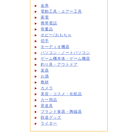
金券
電動工具・エアー工具
家電
携帯電話
骨董品
ホビー/おもちゃ
切手
オーディオ機器
パソコン・ノートパソコン
ゲーム機本体・ゲーム機器
釣り具・アウトドア
楽器
お酒
教材
カメラ
美容・コスメ・化粧品
カー用品
茶道具
ブランド食器・陶磁器
鉄道グッズ
ライター