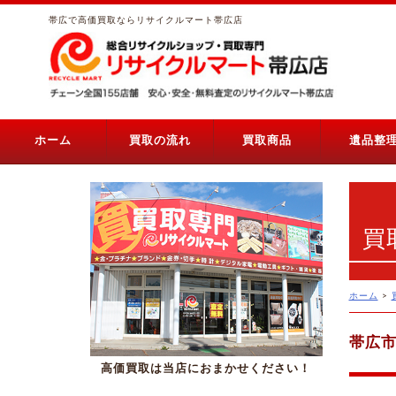
帯広で高価買取ならリサイクルマート帯広店
ホーム
買取の流れ
買取商品
遺品整
買
ホーム
>
帯広市
高価買取は当店におまかせください！