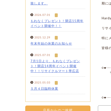
致します。
期に
2026.07.01
Har
もれなくプレゼント！開店15周年
イベント開催中！！
リサ
2025.12.29
特に
年末年始の休業のお知らせ
皆様
2025.07.01
7月1日より、もれなくプレゼン
ト！開店14周年イベント開催
○●----
中！！リサイクルマート帯広店
リサ
2025.05.03
〒08
TE
５月４日臨時休業
営業
○●----
店長からのご挨拶