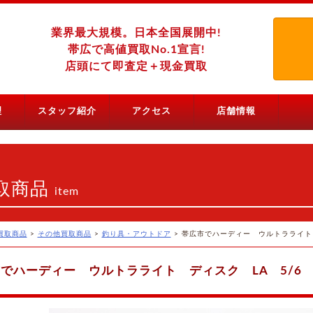
業界最大規模。日本全国展開中!
帯広で高値買取No.1宣言!
店頭にて即査定＋現金買取
理
スタッフ紹介
アクセス
店舗情報
取商品
item
買取商品
>
その他買取商品
>
釣り具・アウトドア
>
帯広市でハーディー ウルトラライト 
でハーディー ウルトラライト ディスク LA 5/6