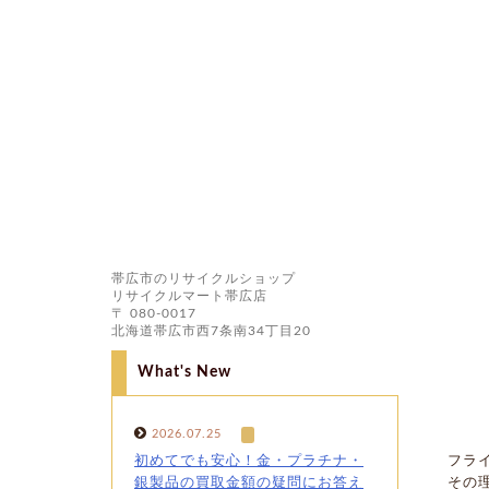
帯広市のリサイクルショップ
リサイクルマート帯広店
〒 080-0017
北海道帯広市西7条南34丁目20
What's New
2026.07.25
初めてでも安心！金・プラチナ・
フラ
銀製品の買取金額の疑問にお答え
その