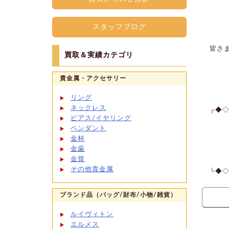
スタッフブログ
皆さ
買取＆実績カテゴリ
貴金属・アクセサリー
リング
ネックレス
┌◆◇
ピアス/イヤリング
リ
ペンダント
金杯
〒08
金歯
TE
金貨
営業
その他貴金属
└◆◇
ブランド品（バッグ/財布/小物/雑貨）
ルイヴィトン
エルメス