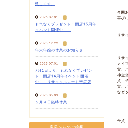
致します。
今回
2026.07.01
喜び
もれなくプレゼント！開店15周年
イベント開催中！！
リサ
2025.12.29
年末年始の休業のお知らせ
リサ
2025.07.01
メイ
貨、
7月1日より、もれなくプレゼン
神金
ト！開店14周年イベント開催
貨、
中！！リサイクルマート帯広店
貨、
など
2025.05.03
５月４日臨時休業
金貨
店長からのご挨拶