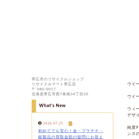
帯広市のリサイクルショップ
リサイクルマート帯広店
ウイ
〒 080-0017
北海道帯広市西7条南34丁目20
ウイ
What's New
ウィ
デザ
2026.07.25
純度9
初めてでも安心！金・プラチナ・
ンス
銀製品の買取金額の疑問にお答え