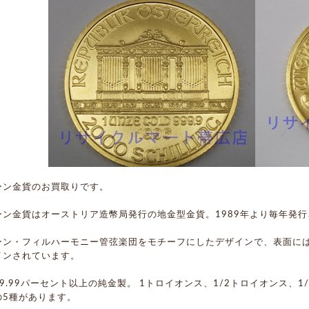
ーン金貨のお買取りです。
ーン金貨はオーストリア造幣局発行の地金型金貨。1989年より毎年発
ーン・フィルハーモニー管弦楽団をモチーフにしたデザインで、表面に
インされています。
9.99パーセント以上の純金製。 1トロイオンス、1/2トロイオンス、1
の5種があります。