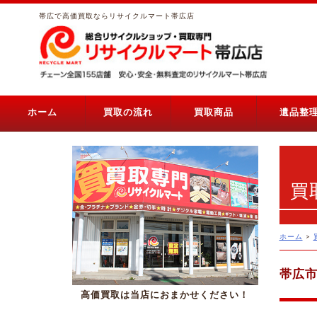
帯広で高価買取ならリサイクルマート帯広店
ホーム
買取の流れ
買取商品
遺品整
買
ホーム
>
帯広市
高価買取は当店におまかせください！