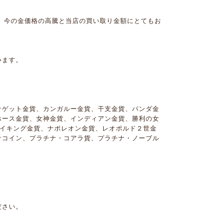
、今の金価格の高騰と当店の買い取り金額にとてもお
います。
ナゲット金貨、カンガルー金貨、干支金貨、パンダ金
ホース金貨、女神金貨、インディアン金貨、勝利の女
バイキング金貨、ナポレオン金貨、レオポルド２世金
ナコイン、プラチナ・コアラ貨、プラチナ・ノーブル
ださい。