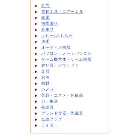
金券
電動工具・エアー工具
家電
携帯電話
骨董品
ホビー/おもちゃ
切手
オーディオ機器
パソコン・ノートパソコン
ゲーム機本体・ゲーム機器
釣り具・アウトドア
楽器
お酒
教材
カメラ
美容・コスメ・化粧品
カー用品
茶道具
ブランド食器・陶磁器
鉄道グッズ
ライター