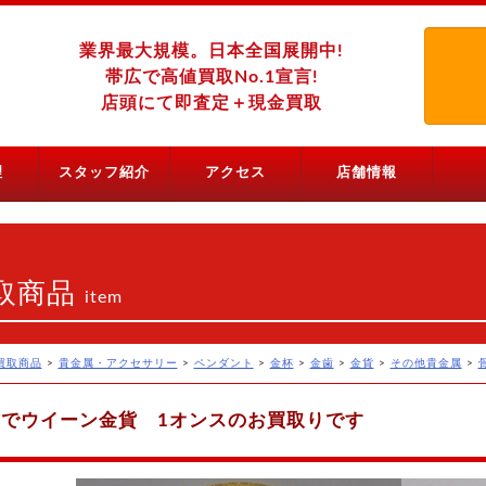
業界最大規模。日本全国展開中!
帯広で高値買取No.1宣言!
店頭にて即査定＋現金買取
理
スタッフ紹介
アクセス
店舗情報
取商品
item
買取商品
>
貴金属・アクセサリー
>
ペンダント
>
金杯
>
金歯
>
金貨
>
その他貴金属
>
でウイーン金貨 1オンスのお買取りです