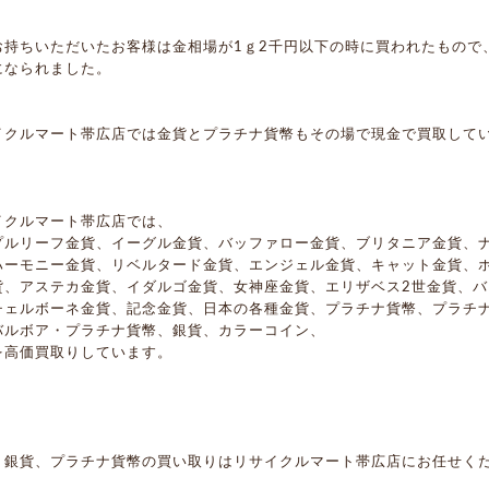
お持ちいただいたお客様は金相場が1ｇ2千円以下の時に買われたもので
になられました。
イクルマート帯広店では金貨とプラチナ貨幣もその場で現金で買取して
イクルマート帯広店では、
プルリーフ金貨、イーグル金貨、バッファロー金貨、ブリタニア金貨、
ハーモニー金貨、リベルタード金貨、エンジェル金貨、キャット金貨、
貨、アステカ金貨、イダルゴ金貨、女神座金貨、エリザベス2世金貨、
チェルボーネ金貨、記念金貨、日本の各種金貨、プラチナ貨幣、プラチ
バルボア・プラチナ貨幣、銀貨、カラーコイン、
を高価買取りしています。
、銀貨、プラチナ貨幣の買い取りはリサイクルマート帯広店にお任せく