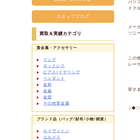
パソ
イク
スタッフブログ
メー
ソニ
買取＆実績カテゴリ
貴金属・アクセサリー
この
リング
レー
ネックレス
ピアス/イヤリング
ペンダント
金杯
皆さ
金歯
金貨
その他貴金属
┌◆◇
リ
ブランド品（バッグ/財布/小物/雑貨）
〒0
ルイヴィトン
TE
エルメス
営業