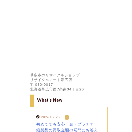
帯広市のリサイクルショップ
リサイクルマート帯広店
〒 080-0017
北海道帯広市西7条南34丁目20
What's New
2026.07.25
初めてでも安心！金・プラチナ・
銀製品の買取金額の疑問にお答え