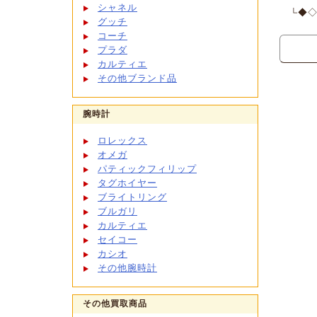
シャネル
└◆◇
グッチ
コーチ
プラダ
カルティエ
その他ブランド品
腕時計
ロレックス
オメガ
パティックフィリップ
タグホイヤー
ブライトリング
ブルガリ
カルティエ
セイコー
カシオ
その他腕時計
その他買取商品