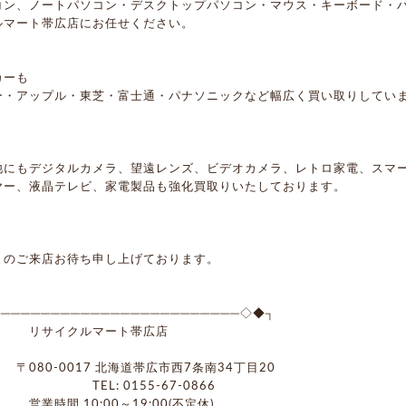
コン、ノートパソコン・デスクトップパソコン・マウス・キーボード・
ルマート帯広店にお任せください。
カーも
ー・アップル・東芝・富士通・パナソニックなど幅広く買い取りしてい
他にもデジタルカメラ、望遠レンズ、ビデオカメラ、レトロ家電、スマ
ヤー、液晶テレビ、家電製品も強化買取りいたしております。
まのご来店お待ち申し上げております。
────────────────────────◇◆┐
サイクルマート帯広店
80-0017 北海道帯広市西7条南34丁目20
L: 0155-67-0866
時間 10:00～19:00(不定休)