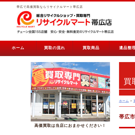
帯広で高価買取ならリサイクルマート帯広店
ホーム
買取の流れ
買取商品
遺品整
買
ホーム
>
帯広市
高価買取は当店におまかせください！