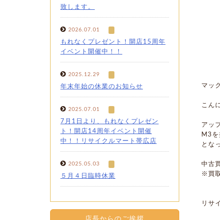
致します。
2026.07.01
もれなくプレゼント！開店15周年
イベント開催中！！
2025.12.29
マック
年末年始の休業のお知らせ
こん
2025.07.01
7月1日より、もれなくプレゼン
アップ
ト！開店14周年イベント開催
M3を
中！！リサイクルマート帯広店
とな
2025.05.03
中古買
※買
５月４日臨時休業
リサ
店長からのご挨拶