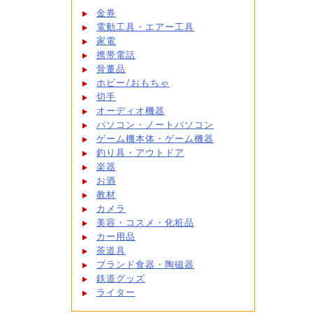
金券
電動工具・エアー工具
家電
携帯電話
骨董品
ホビー/おもちゃ
切手
オーディオ機器
パソコン・ノートパソコン
ゲーム機本体・ゲーム機器
釣り具・アウトドア
楽器
お酒
教材
カメラ
美容・コスメ・化粧品
カー用品
茶道具
ブランド食器・陶磁器
鉄道グッズ
ライター