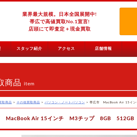
業界最大規模。日本全国展開中!
帯広で高値買取No.1宣言!
店頭にて即査定＋現金買取
理
スタッフ紹介
アクセス
店舗情報
取商品
item
買取商品
>
その他買取商品
>
パソコン・ノートパソコン
>
帯広市 MacBook Air 15
 MacBook Air 15インチ M3チップ 8GB 512GB