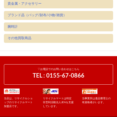
貴金属・アクセサリー
ブランド品（バッグ/財布/小物/雑貨）
腕時計
その他買取商品
▽お電話でのお問い合わせはこちら
TEL :
0155-67-0866
当店は、リサイクルショ
リサイクルマートは特定
当事業所は遺品整理士の
ップのリサイクルマート
非営利活動法人JENを支援
有資格者がいます。
加盟店です。
しています。