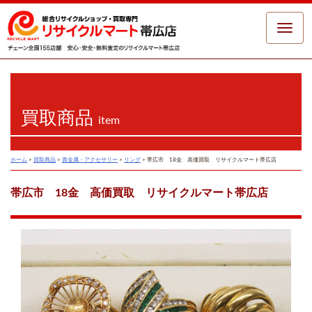
Toggle
naviga
買取商品
item
ホーム
>
買取商品
>
貴金属・アクセサリー
>
リング
>
帯広市 18金 高価買取 リサイクルマート帯広店
帯広市 18金 高価買取 リサイクルマート帯広店