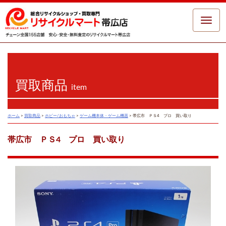
Toggle
naviga
買取商品
item
ホーム
>
買取商品
>
ホビー/おもちゃ
>
ゲーム機本体・ゲーム機器
>
帯広市 ＰＳ4 プロ 買い取り
帯広市 ＰＳ4 プロ 買い取り