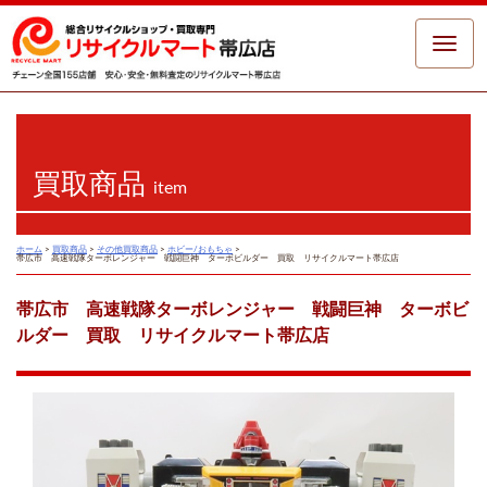
Toggle
naviga
買取商品
item
ホーム
>
買取商品
>
その他買取商品
>
ホビー/おもちゃ
>
帯広市 高速戦隊ターボレンジャー 戦闘巨神 ターボビルダー 買取 リサイクルマート帯広店
帯広市 高速戦隊ターボレンジャー 戦闘巨神 ターボビ
ルダー 買取 リサイクルマート帯広店