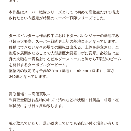
ます。
本作品はスーパー戦隊シリーズとしては初めて高校生だけで構成
されたという設定が特徴のスーパー戦隊シリーズでした。
ターボビルダーは作品後半におけるターボレンジャーの基地であ
り超巨大要塞。スーパー戦隊史上初の基地ロボとなっています。
移動はできないがその場での回転は出来る。上体を起立させ、全
砲塔を展開させることで人型超巨大要塞ロボに変形。必殺技は全
身の火砲を一斉発射するビルダーストームと胸からT字型のビーム
を発射するターボビルダービーム。
物語内の設定では全高52.9m（基地）、68.5m（ロボ）、重さ
3468tとなっています。
買取相場：～高価買取～
※買取金額はお品物のキズ・汚れなどの状態・付属品・相場・在
庫状況により日々変動致します。
腕が取れていたり、足が紛失していても値段が付く場合が有りま
す。