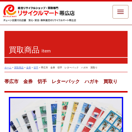
Toggle
naviga
買取商品
item
ホーム
>
買取商品
>
金券
>
切手
>
帯広市 金券 切手 レターパック ハガキ 買取り
帯広市 金券 切手 レターパック ハガキ 買取り