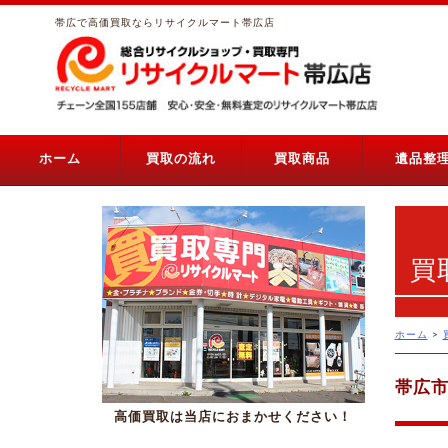
帯広で高価買取ならリサイクルマート帯広店
ホーム
買取の流れ
買取商品
遺品整
買
ホーム
>
帯広市
高価買取は当店におまかせください！