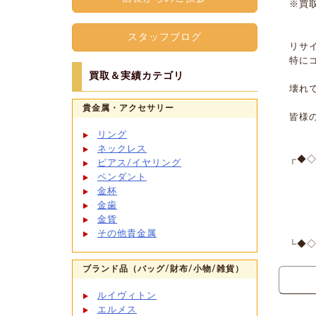
※買
スタッフブログ
リサ
特に
買取＆実績カテゴリ
壊れ
貴金属・アクセサリー
皆様
リング
ネックレス
┌◆◇
ピアス/イヤリング
リ
ペンダント
金杯
〒08
金歯
TE
金貨
営業
その他貴金属
└◆◇
ブランド品（バッグ/財布/小物/雑貨）
ルイヴィトン
エルメス