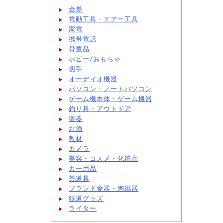
金券
電動工具・エアー工具
家電
携帯電話
骨董品
ホビー/おもちゃ
切手
オーディオ機器
パソコン・ノートパソコン
ゲーム機本体・ゲーム機器
釣り具・アウトドア
楽器
お酒
教材
カメラ
美容・コスメ・化粧品
カー用品
茶道具
ブランド食器・陶磁器
鉄道グッズ
ライター