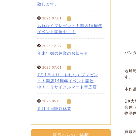
致します。
2026.07.01
もれなくプレゼント！開店15周年
イベント開催中！！
2025.12.29
バン
年末年始の休業のお知らせ
2025.07.01
地球
7月1日より、もれなくプレゼン
す。
ト！開店14周年イベント開催
中！！リサイクルマート帯広店
本作
2025.05.03
DX
合体
５月４日臨時休業
物語内
買取
店長からのご挨拶