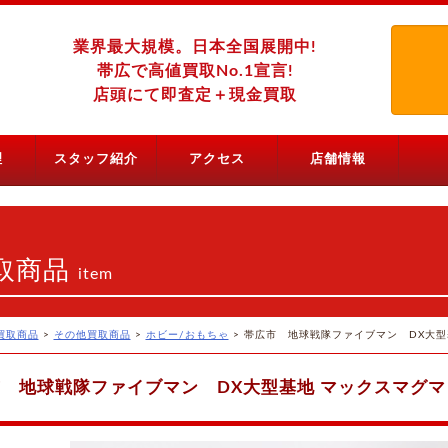
業界最大規模。日本全国展開中!
帯広で高値買取No.1宣言!
店頭にて即査定＋現金買取
理
スタッフ紹介
アクセス
店舗情報
取商品
item
買取商品
>
その他買取商品
>
ホビー/おもちゃ
>
帯広市 地球戦隊ファイブマン DX大型
 地球戦隊ファイブマン DX大型基地 マックスマグ