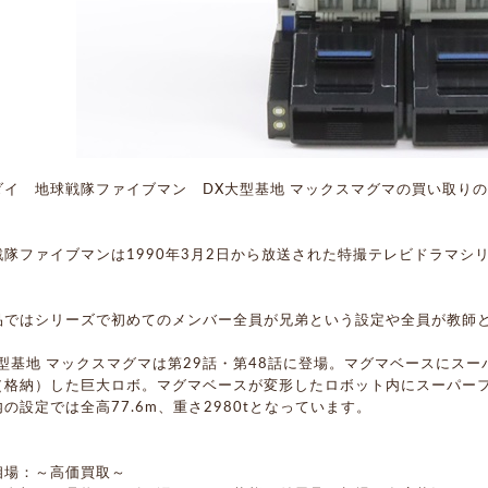
ダイ 地球戦隊ファイブマン DX大型基地 マックスマグマの買い取り
戦隊ファイブマンは1990年3月2日から放送された特撮テレビドラマシ
品ではシリーズで初めてのメンバー全員が兄弟という設定や全員が教師
大型基地 マックスマグマは第29話・第48話に登場。マグマベースにス
（格納）した巨大ロボ。マグマベースが変形したロボット内にスーパー
の設定では全高77.6m、重さ2980tとなっています。
相場：～高価買取～