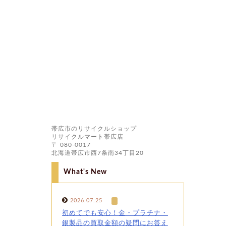
帯広市のリサイクルショップ
リサイクルマート帯広店
〒 080-0017
北海道帯広市西7条南34丁目20
What's New
2026.07.25
初めてでも安心！金・プラチナ・
銀製品の買取金額の疑問にお答え