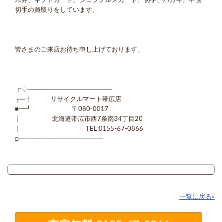
米券、ギフトカード、ジェフグルメカード、切手、ハガキ、中国
切手の買取りをしています。
皆さまのご来店お待ち申し上げております。
┏◇─────────────────
┌─╂ リサイクルマート帯広店
■━┛ 〒080-0017
│ 北海道帯広市西7条南34丁目20
│ TEL:0155-67-0866
□─────────────────
一覧に戻る»