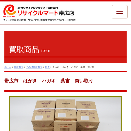
Toggle
naviga
買取商品
item
ホーム
>
買取商品
>
その他買取商品
>
切手
>
帯広市 はがき ハガキ 葉書 買い取り
帯広市 はがき ハガキ 葉書 買い取り