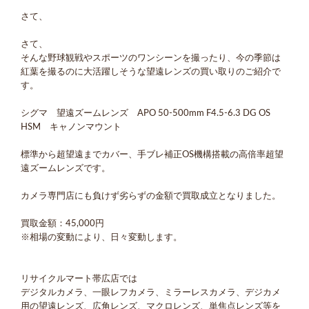
さて、
さて、
そんな野球観戦やスポーツのワンシーンを撮ったり、今の季節は
紅葉を撮るのに大活躍しそうな望遠レンズの買い取りのご紹介で
す。
シグマ 望遠ズームレンズ APO 50-500mm F4.5-6.3 DG OS
HSM キャノンマウント
標準から超望遠までカバー、手ブレ補正OS機構搭載の高倍率超望
遠ズームレンズです。
カメラ専門店にも負けず劣らずの金額で買取成立となりました。
買取金額：45,000円
※相場の変動により、日々変動します。
リサイクルマート帯広店では
デジタルカメラ、一眼レフカメラ、ミラーレスカメラ、デジカメ
用の望遠レンズ、広角レンズ、マクロレンズ、単焦点レンズ等を