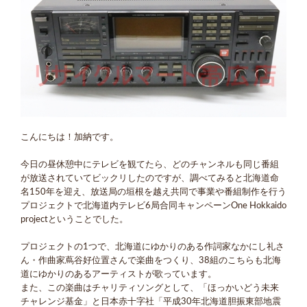
こんにちは！加納です。
今日の昼休憩中にテレビを観てたら、どのチャンネルも同じ番組
が放送されていてビックリしたのですが、調べてみると北海道命
名150年を迎え、放送局の垣根を越え共同で事業や番組制作を行う
プロジェクトで北海道内テレビ6局合同キャンペーンOne Hokkaido
projectということでした。
プロジェクトの1つで、北海道にゆかりのある作詞家なかにし礼さ
ん・作曲家蔦谷好位置さんで楽曲をつくり、38組のこちらも北海
道にゆかりのあるアーティストが歌っています。
また、この楽曲はチャリティソングとして、「ほっかいどう未来
チャレンジ基金」と日本赤十字社「平成30年北海道胆振東部地震