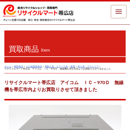
Toggle
naviga
買取商品
item
ホーム
>
買取商品
>
その他買取商品
>
電動工具・エアー工具
>
家電
>
釣り具・アウトドア
>
リサイクルマート帯広店 アイコム ＩＣ－970Ｄ 無線機を帯広市内よりお買取りさせて頂きました
リサイクルマート帯広店 アイコム ＩＣ－970Ｄ 無線
機を帯広市内よりお買取りさせて頂きました