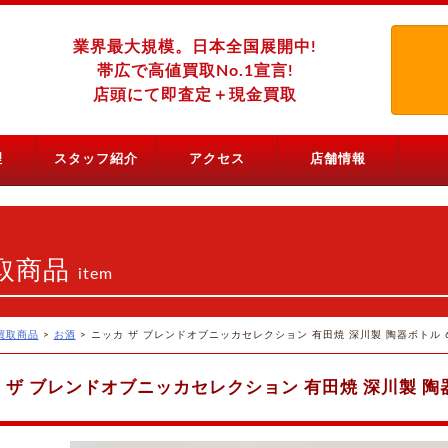
業界最大規模。日本全国展開中!
帯広で高値買取No.1宣言!
店頭にて即査定＋現金買取
理
スタッフ紹介
アクセス
店舗情報
取商品
item
買取商品
>
お酒
>
ニッカ ザ ブレンドオブニッカセレクション 有田焼 深川製 陶器ボトル 6
 ザ ブレンドオブニッカセレクション 有田焼 深川製 陶器ボ