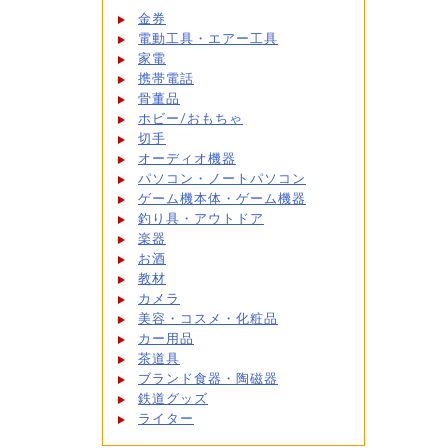
金券
電動工具・エアー工具
家電
携帯電話
骨董品
ホビー/おもちゃ
切手
オーディオ機器
パソコン・ノートパソコン
ゲーム機本体・ゲーム機器
釣り具・アウトドア
楽器
お酒
教材
カメラ
美容・コスメ・化粧品
カー用品
茶道具
ブランド食器・陶磁器
鉄道グッズ
ライター