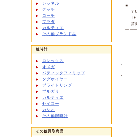
シャネル
■
グッチ
〒08
コーチ
TEL:
プラダ
営業時
カルティエ
━━
その他ブランド品
腕時計
ロレックス
オメガ
パティックフィリップ
タグホイヤー
ブライトリング
ブルガリ
カルティエ
セイコー
カシオ
その他腕時計
その他買取商品