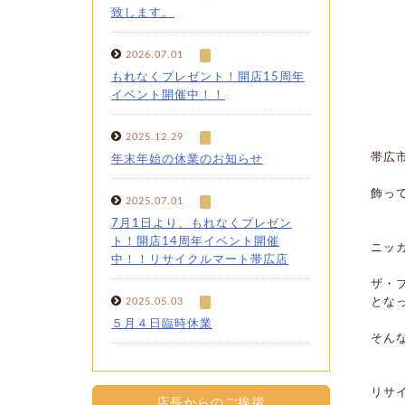
致します。
2026.07.01
もれなくプレゼント！開店15周年
イベント開催中！！
2025.12.29
帯広
年末年始の休業のお知らせ
飾っ
2025.07.01
7月1日より、もれなくプレゼン
ト！開店14周年イベント開催
ニッ
中！！リサイクルマート帯広店
ザ・
2025.05.03
とな
５月４日臨時休業
そん
リサ
店長からのご挨拶