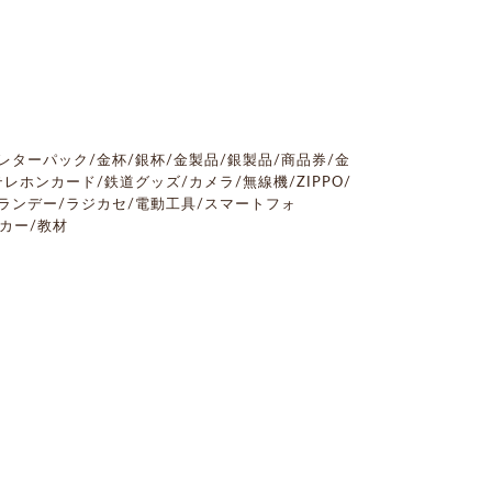
レターパック/金杯/銀杯/金製品/銀製品/商品券/金
レホンカード/鉄道グッズ/カメラ/無線機/ZIPPO/
ランデー/ラジカセ/電動工具/スマートフォ
ニカー/教材