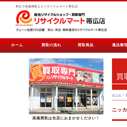
帯広で高価買取ならリサイクルマート帯広店
ホーム
買取の流れ
買取商品
遺品整
買
ホーム
>
ニッカ
高価買取は当店におまかせください！