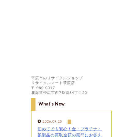
帯広市のリサイクルショップ
リサイクルマート帯広店
〒 080-0017
北海道帯広市西7条南34丁目20
What's New
2026.07.25
初めてでも安心！金・プラチナ・
銀製品の買取金額の疑問にお答え