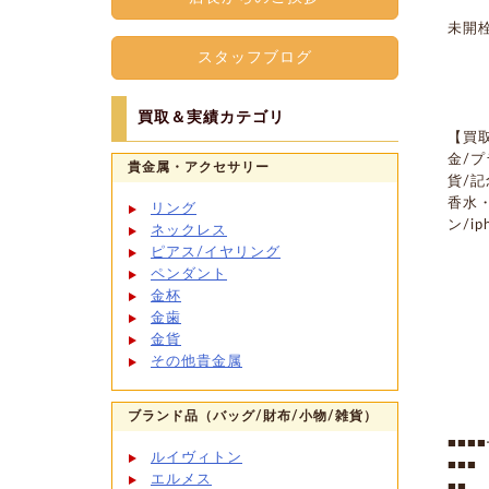
未開
スタッフブログ
買取＆実績カテゴリ
【買
金/プ
貴金属・アクセサリー
貨/記
香水
リング
ン/i
ネックレス
ピアス/イヤリング
ペンダント
金杯
金歯
金貨
その他貴金属
ブランド品（バッグ/財布/小物/雑貨）
■■
ルイヴィトン
■■
エルメス
■■