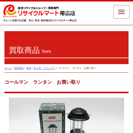
Toggle
naviga
買取商品
item
ホーム
>
買取商品
>
家電
>
釣り具・アウトドア
>
コールマン ランタン お買い取り
コールマン ランタン お買い取り