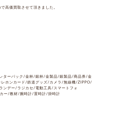
ので高価買取させて頂きました。
レターパック/金杯/銀杯/金製品/銀製品/商品券/金
レホンカード/鉄道グッズ/カメラ/無線機/ZIPPO/
ランデー/ラジカセ/電動工具/スマートフォ
ニカー/教材/腕時計/置時計/掛時計