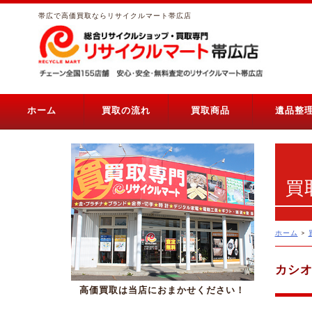
帯広で高価買取ならリサイクルマート帯広店
ホーム
買取の流れ
買取商品
遺品整
買
ホーム
>
カシオ
高価買取は当店におまかせください！