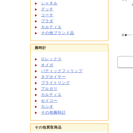
シャネル
リサ
グッチ
コーチ
〒08
プラダ
TE
カルティエ
営業
その他ブランド品
○●----
腕時計
ロレックス
オメガ
パティックフィリップ
タグホイヤー
ブライトリング
ブルガリ
カルティエ
セイコー
カシオ
その他腕時計
その他買取商品