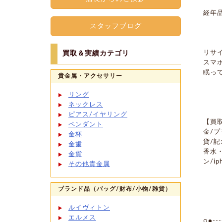
経年
スタッフブログ
リサ
買取＆実績カテゴリ
スマ
眠っ
貴金属・アクセサリー
リング
ネックレス
ピアス/イヤリング
【買
ペンダント
金/プ
金杯
貨/記
金歯
香水
金貨
ン/i
その他貴金属
ブランド品（バッグ/財布/小物/雑貨）
ルイヴィトン
エルメス
○●----