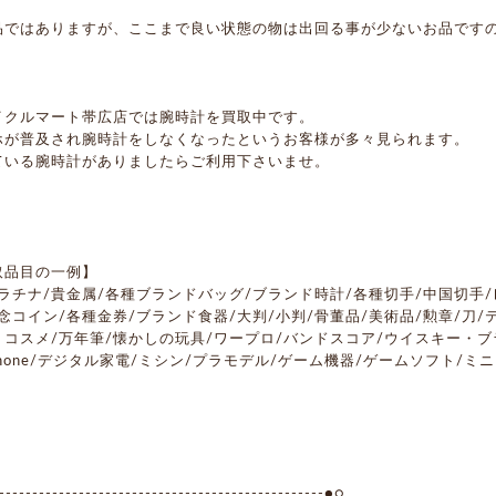
品ではありますが、ここまで良い状態の物は出回る事が少ないお品です
イクルマート帯広店では腕時計を買取中です。
ホが普及され腕時計をしなくなったというお客様が多々見られます。
ている腕時計がありましたらご利用下さいませ。
取品目の一例】
ラチナ/貴金属/各種ブランドバッグ/ブランド時計/各種切手/中国切手/
念コイン/各種金券/ブランド食器/大判/小判/骨董品/美術品/勲章/刀/テ
・コスメ/万年筆/懐かしの玩具/ワープロ/バンドスコア/ウイスキー・ブ
phone/デジタル家電/ミシン/プラモデル/ゲーム機器/ゲームソフト/ミ
------------------------------------------------●○