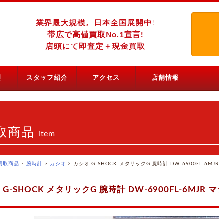
業界最大規模。日本全国展開中!
帯広で高値買取No.1宣言!
店頭にて即査定＋現金買取
理
スタッフ紹介
アクセス
店舗情報
取商品
item
買取商品
>
腕時計
>
カシオ
>
カシオ G-SHOCK メタリックG 腕時計 DW-6900FL-6M
 G-SHOCK メタリックG 腕時計 DW-6900FL-6MJR