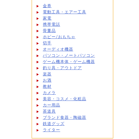
金券
電動工具・エアー工具
家電
携帯電話
骨董品
ホビー/おもちゃ
切手
オーディオ機器
パソコン・ノートパソコン
ゲーム機本体・ゲーム機器
釣り具・アウトドア
楽器
お酒
教材
カメラ
美容・コスメ・化粧品
カー用品
茶道具
ブランド食器・陶磁器
鉄道グッズ
ライター