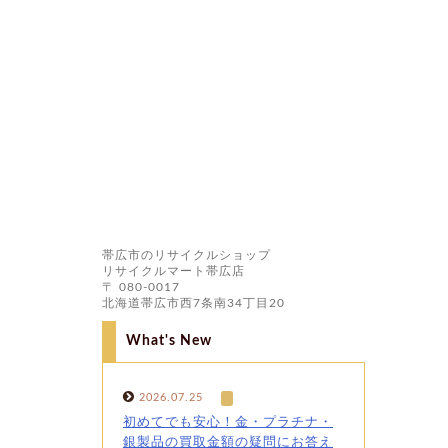
帯広市のリサイクルショップ
リサイクルマート帯広店
〒 080-0017
北海道帯広市西7条南34丁目20
What's New
2026.07.25
初めてでも安心！金・プラチナ・
銀製品の買取金額の疑問にお答え