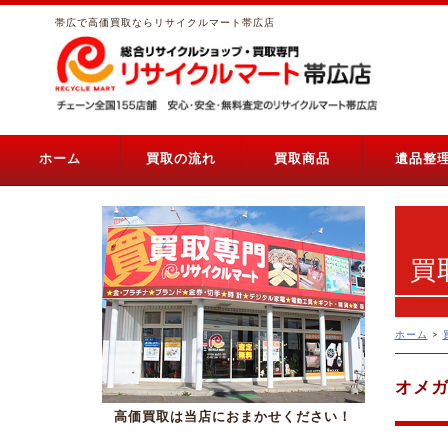
帯広で高価買取ならリサイクルマート帯広店
ホーム
買取の流れ
買取商品
遺品整
買
ホーム
>
オメ
高価買取は当店におまかせください！