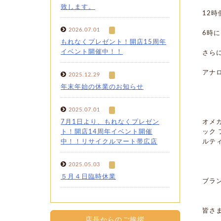
致します。
12
2026.07.01
6時
もれなくプレゼント！開店15周年
イベント開催中！！
さら
アナ
2025.12.29
年末年始の休業のお知らせ
2025.07.01
7月1日より、もれなくプレゼン
オメ
ト！開店14周年イベント開催
ック
中！！リサイクルマート帯広店
ルテ
2025.05.03
５月４日臨時休業
ブラ
皆さ
店長からのご挨拶