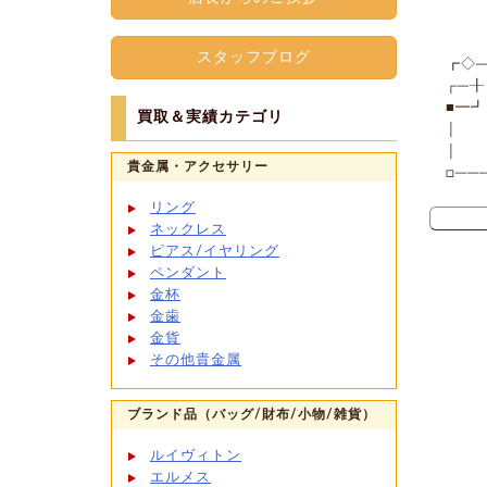
スタッフブログ
┏◇─
┌─
■━
買取＆実績カテゴリ
│ 
│ 
貴金属・アクセサリー
□──
リング
ネックレス
ピアス/イヤリング
ペンダント
金杯
金歯
金貨
その他貴金属
ブランド品（バッグ/財布/小物/雑貨）
ルイヴィトン
エルメス