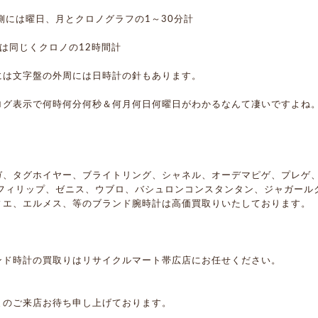
時側には曜日、月とクロノグラフの1～30分計
には同じくクロノの12時間計
には文字盤の外周には日時計の針もあります。
ログ表示で何時何分何秒＆何月何日何曜日がわかるなんて凄いですよね
ガ、タグホイヤー、ブライトリング、シャネル、オーデマピゲ、プレゲ
 フィリップ、ゼニス、ウブロ、バシュロンコンスタンタン、ジャガール
ィエ、エルメス、等のブランド腕時計は高価買取りいたしております。
ンド時計の買取りはリサイクルマート帯広店にお任せください。
まのご来店お待ち申し上げております。