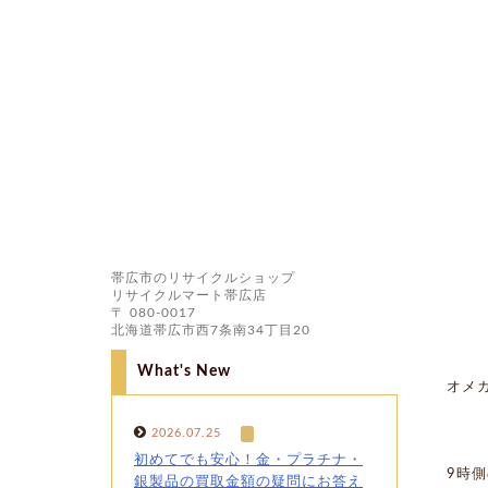
帯広市のリサイクルショップ
リサイクルマート帯広店
〒 080-0017
北海道帯広市西7条南34丁目20
What's New
オメ
2026.07.25
初めてでも安心！金・プラチナ・
9時
銀製品の買取金額の疑問にお答え