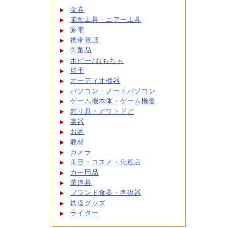
金券
電動工具・エアー工具
家電
携帯電話
骨董品
ホビー/おもちゃ
切手
オーディオ機器
パソコン・ノートパソコン
ゲーム機本体・ゲーム機器
釣り具・アウトドア
楽器
お酒
教材
カメラ
美容・コスメ・化粧品
カー用品
茶道具
ブランド食器・陶磁器
鉄道グッズ
ライター