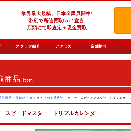
業界最大規模。日本全国展開中!
帯広で高値買取No.1宣言!
店頭にて即査定＋現金買取
理
スタッフ紹介
アクセス
店舗情報
取商品
item
買取商品
>
腕時計
>
オメガ
>
その他腕時計
>
オメガ スピードマスター トリプルカレ
ガ スピードマスター トリプルカレンダー