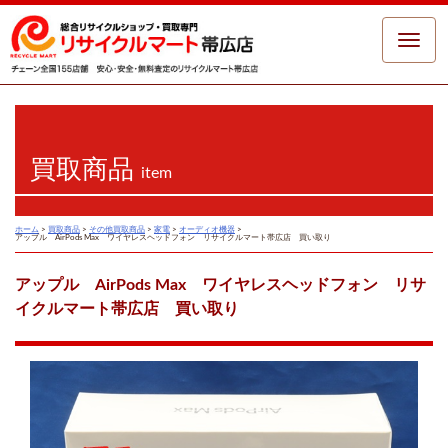
Toggle
naviga
買取商品
item
ホーム
>
買取商品
>
その他買取商品
>
家電
>
オーディオ機器
>
アップル AirPods Max ワイヤレスヘッドフォン リサイクルマート帯広店 買い取り
アップル AirPods Max ワイヤレスヘッドフォン リサ
イクルマート帯広店 買い取り