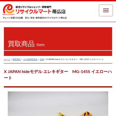
Toggle
naviga
買取商品
item
ホーム
>
買取商品
>
その他買取商品
>
楽器
>
X JAPAN hideモデル エレキギター MG-145S イエローハート
X JAPAN hideモデル エレキギター MG-145S イエローハ
ート