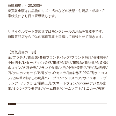
買取相場：～20,000円
※買取金額はお品物のキズ・汚れなどの状態・付属品・相場・在
庫状況により日々変動致します。
リサイクルマート帯広店ではモンクレールのお品を買取中です。
買取専門店ならではの高価買取を目指して頑張らせて頂きます。
【買取品目の一例】
金/プラチナ/貴金属/各種ブランドバッグ/ブランド時計/各種切手/
中国切手/レターパック/金杯/銀杯/金製品/銀製品/商品券/金貨/記
念コイン/各種金券/ブランド食器/大判/小判/骨董品/美術品/勲章/
刀/テレホンカード/鉄道グッズ/カメラ/無線機/ZIPPO/香水・コス
メ/万年筆/懐かしの玩具/ワープロ/バンドスコア/ウイスキー・ブ
ランデー/ラジカセ/電動工具/スマートフォン/iphone/デジタル家
電/ミシン/プラモデル/ゲーム機器/ゲームソフト/ミニカー/教材
■■■■━━━━━━━━━━━━━━━━━━━━━━━━━━━
━
■■■