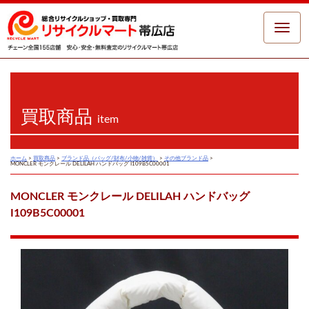
Toggle
naviga
買取商品
item
ホーム
>
買取商品
>
ブランド品（バッグ/財布/小物/雑貨）
>
その他ブランド品
>
MONCLER モンクレール DELILAH ハンドバッグ I109B5C00001
MONCLER モンクレール DELILAH ハンドバッグ
I109B5C00001