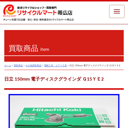
Toggle
naviga
買取商品
item
ホーム
>
買取商品
>
その他買取商品
>
電動工具・エアー工具
>
日立 150mm 電子ディスクグラインダ Ｇ15ＹＥ2
日立 150mm 電子ディスクグラインダ Ｇ15ＹＥ2