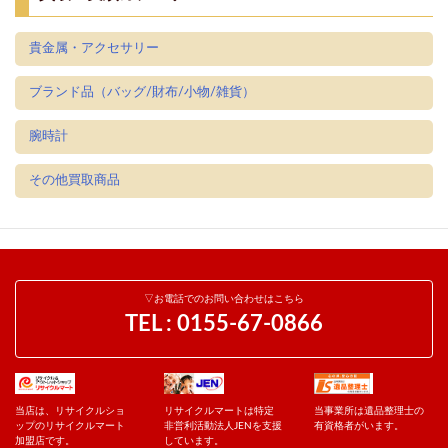
貴金属・アクセサリー
ブランド品（バッグ/財布/小物/雑貨）
腕時計
その他買取商品
▽お電話でのお問い合わせはこちら
TEL :
0155-67-0866
当店は、リサイクルショ
リサイクルマートは特定
当事業所は遺品整理士の
ップのリサイクルマート
非営利活動法人JENを支援
有資格者がいます。
加盟店です。
しています。