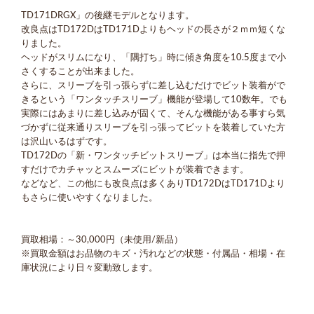
TD171DRGX」の後継モデルとなります。
改良点はTD172DはTD171Dよりもヘッドの長さが２ｍｍ短くな
りました。
ヘッドがスリムになり、「隅打ち」時に傾き角度を10.5度まで小
さくすることが出来ました。
さらに、スリーブを引っ張らずに差し込むだけでビット装着がで
きるという「ワンタッチスリーブ」機能が登場して10数年。でも
実際にはあまりに差し込みが固くて、そんな機能がある事すら気
づかずに従来通りスリーブを引っ張ってビットを装着していた方
は沢山いるはずです。
TD172Dの「新・ワンタッチビットスリーブ」は本当に指先で押
すだけでカチャッとスムーズにビットが装着できます。
などなど、この他にも改良点は多くありTD172DはTD171Dより
もさらに使いやすくなりました。
買取相場：～30,000円（未使用/新品）
※買取金額はお品物のキズ・汚れなどの状態・付属品・相場・在
庫状況により日々変動致します。