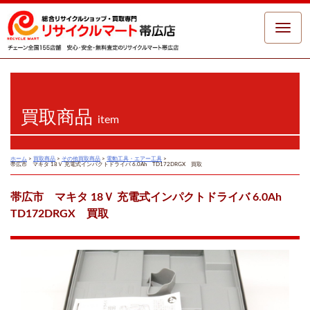
Toggle
naviga
買取商品
item
ホーム
>
買取商品
>
その他買取商品
>
電動工具・エアー工具
>
帯広市 マキタ 18Ｖ 充電式インパクトドライバ 6.0Ah TD172DRGX 買取
帯広市 マキタ 18Ｖ 充電式インパクトドライバ 6.0Ah
TD172DRGX 買取