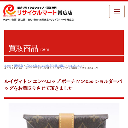
Toggle
naviga
買取商品
item
ホーム
>
買取商品
>
ブランド品（バッグ/財布/小物/雑貨）
>
ルイヴィトン
>
ルイヴィトン エンべロップ ポーチ M14056 ショルダーバッグをお買取りさせて頂きました
ルイヴィトン エンべロップ ポーチ M14056 ショルダーバ
ッグをお買取りさせて頂きました