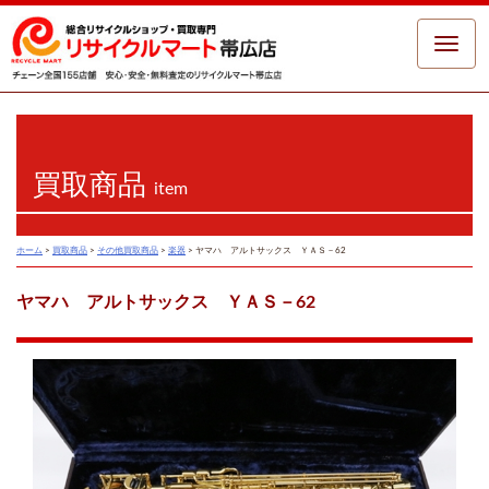
Toggle
naviga
買取商品
item
ホーム
>
買取商品
>
その他買取商品
>
楽器
>
ヤマハ アルトサックス ＹＡＳ－62
ヤマハ アルトサックス ＹＡＳ－62