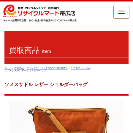
Toggle
naviga
買取商品
item
ホーム
>
買取商品
>
ブランド品（バッグ/財布/小物/雑貨）
>
その他ブランド品
>
ソメスサドル レザー ショルダーバッグ
ソメスサドル レザー ショルダーバッグ