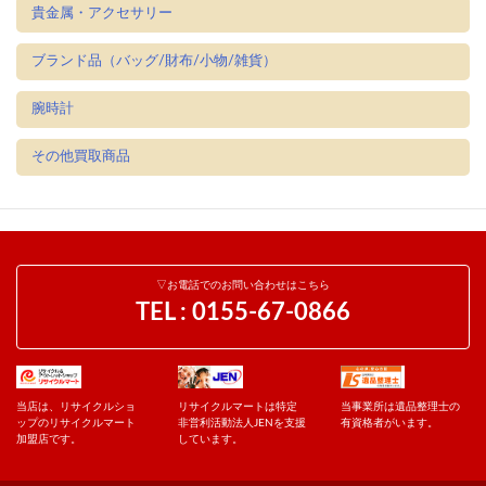
貴金属・アクセサリー
ブランド品（バッグ/財布/小物/雑貨）
腕時計
その他買取商品
▽お電話でのお問い合わせはこちら
TEL :
0155-67-0866
当店は、リサイクルショ
リサイクルマートは特定
当事業所は遺品整理士の
ップのリサイクルマート
非営利活動法人JENを支援
有資格者がいます。
加盟店です。
しています。