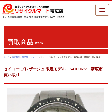
Toggle
naviga
買取商品
item
ホーム
>
買取商品
>
腕時計
>
セイコー
>
セイコー プレザージュ 限定モデル SARX069 帯広市 買い取り
セイコー プレザージュ 限定モデル SARX069 帯広市
買い取り