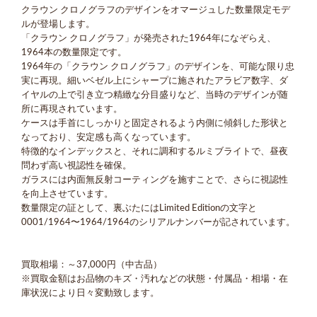
クラウン クロノグラフのデザインをオマージュした数量限定モデ
ルが登場します。
「クラウン クロノグラフ」が発売された1964年になぞらえ、
1964本の数量限定です。
1964年の「クラウン クロノグラフ」のデザインを、可能な限り忠
実に再現。細いベゼル上にシャープに施されたアラビア数字、ダ
イヤルの上で引き立つ精緻な分目盛りなど、当時のデザインが随
所に再現されています。
ケースは手首にしっかりと固定されるよう内側に傾斜した形状と
なっており、安定感も高くなっています。
特徴的なインデックスと、それに調和するルミブライトで、昼夜
問わず高い視認性を確保。
ガラスには内面無反射コーティングを施すことで、さらに視認性
を向上させています。
数量限定の証として、裏ぶたにはLimited Editionの文字と
0001/1964〜1964/1964のシリアルナンバーが記されています。
買取相場：～37,000円（中古品）
※買取金額はお品物のキズ・汚れなどの状態・付属品・相場・在
庫状況により日々変動致します。